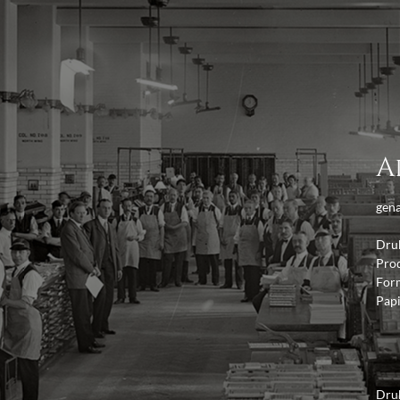
A
gen
Dru
Pro
For
Pap
Dru