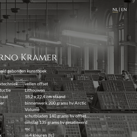
NL
|
EN
rno Kramer
aaid gebonden kunstboek
ktechniek
vellen offset
ductie
Lithouwen
maat
18,2 x 22,4 cm staand
ier
binnenwerk 200 grams hv Arctic
Volume
schutbladen 140 grams hv offset
omslag 135 grams hv gesatineerd
mc
k
in 4 kleuren (fc)