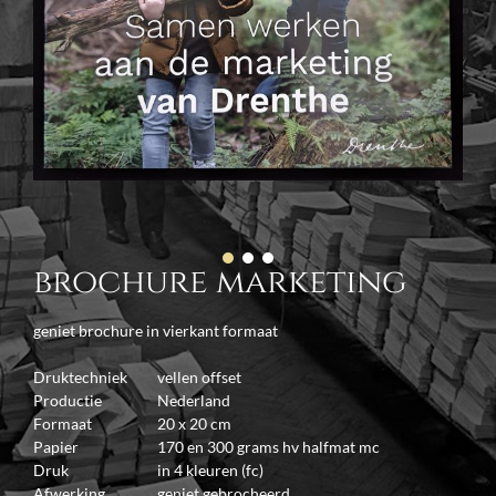
brochure marketing
geniet brochure in vierkant formaat
Druktechniek
vellen offset
Productie
Nederland
Formaat
20 x 20 cm
Papier
170 en 300 grams hv halfmat mc
Druk
in 4 kleuren (fc)
Afwerking
geniet gebrocheerd