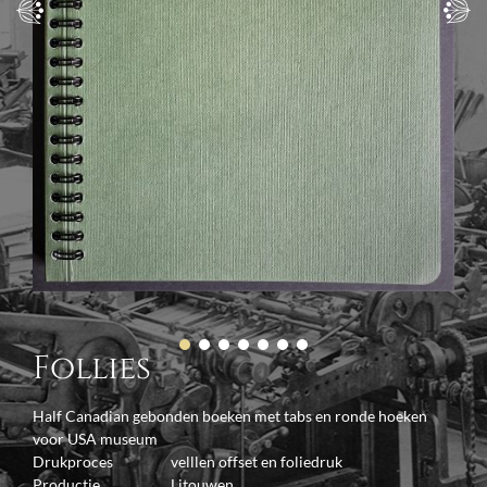
Follies
Half Canadian gebonden boeken met tabs en ronde hoeken
voor USA museum
Drukproces
velllen offset en foliedruk
Productie
Litouwen