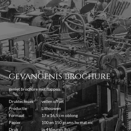
gevangenis brochure
geniet brochure met flappen
Druktechniek
vellen offset
Productie
Lithouwen
Formaat
17 x 16,5 cm oblong
Papier
100 en 150 grams hv mat mc
Druk
in 4 kleuren (fc)