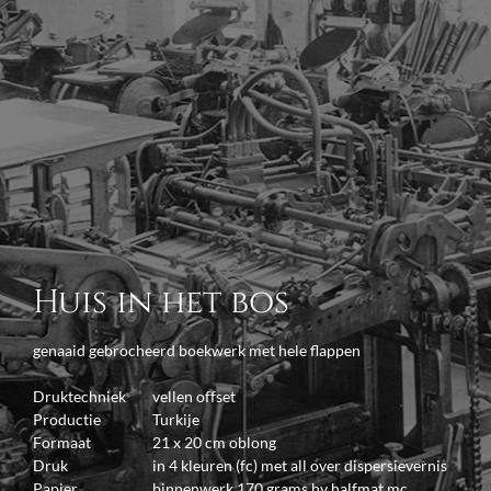
Huis in het bos
genaaid gebrocheerd boekwerk met hele flappen
Druktechniek
vellen offset
Productie
Turkije
Formaat
21 x 20 cm oblong
Druk
in 4 kleuren (fc) met all over dispersievernis
Papier
binnenwerk 170 grams hv halfmat mc