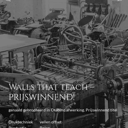
Walls that teach –
PRIJSWINNEND!
genaaid gebrocheerd in Otabind afwerking. Prijswinnend titel
Druktechniek
vellen offset
Productie
Polen